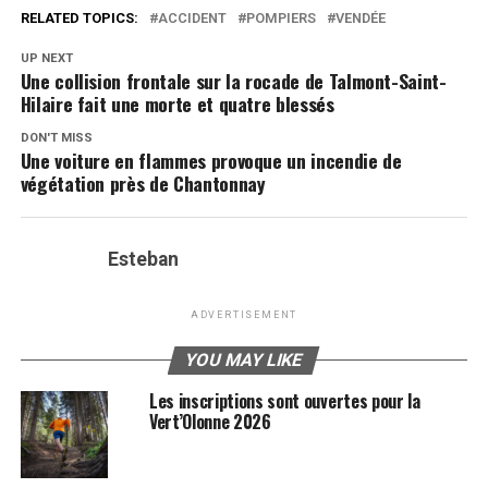
RELATED TOPICS:
ACCIDENT
POMPIERS
VENDÉE
UP NEXT
Une collision frontale sur la rocade de Talmont-Saint-
Hilaire fait une morte et quatre blessés
DON'T MISS
Une voiture en flammes provoque un incendie de
végétation près de Chantonnay
Esteban
ADVERTISEMENT
YOU MAY LIKE
Les inscriptions sont ouvertes pour la
Vert’Olonne 2026