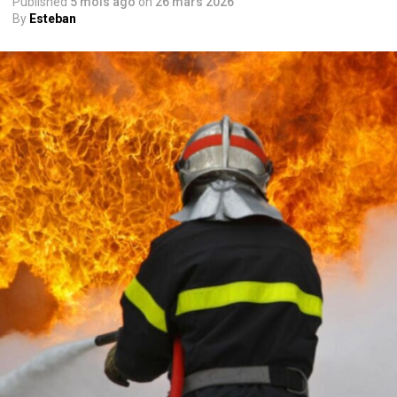
Published
5 mois ago
on
26 mars 2026
By
Esteban