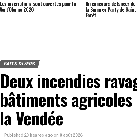
Les inscriptions sont ouvertes pour la
Un concours de lancer de
Vert’Olonne 2026
la Summer Party de Saint-
Forêt
FAITS DIVERS
Deux incendies rava
bâtiments agricoles 
la Vendée
Published
23 heures ago
on
8 août 2026