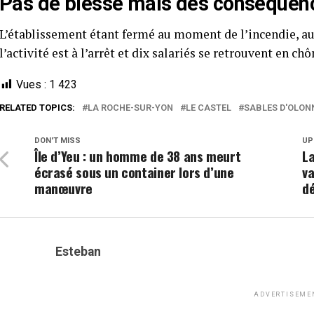
Pas de blessé mais des conséquence
L’établissement étant fermé au moment de l’incendie, auc
l’activité est à l’arrêt et dix salariés se retrouvent en c
Vues :
1 423
RELATED TOPICS:
LA ROCHE-SUR-YON
LE CASTEL
SABLES D'OLON
DON'T MISS
UP
Île d’Yeu : un homme de 38 ans meurt
La
écrasé sous un container lors d’une
va
manœuvre
dé
Esteban
ADVERTISEME