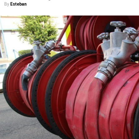
By
Esteban