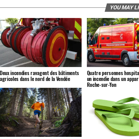
YOU MAY L
Deux incendies ravagent des bâtiments
Quatre personnes hospita
agricoles dans le nord de la Vendée
un incendie dans un appa
Roche-sur-Yon