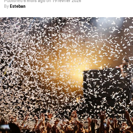
Published
6 mois ago
on
19 février 2026
By
Esteban