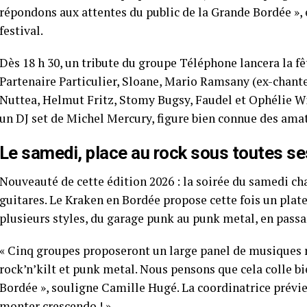
répondons aux attentes du public de la Grande Bordée »,
festival.
Dès 18 h 30, un tribute du groupe Téléphone lancera la fête
Partenaire Particulier, Sloane, Mario Ramsany (ex-chante
Nuttea, Helmut Fritz, Stomy Bugsy, Faudel et Ophélie Wi
un DJ set de Michel Mercury, figure bien connue des ama
Le samedi, place au rock sous toutes s
Nouveauté de cette édition 2026 : la soirée du samedi chan
guitares. Le Kraken en Bordée propose cette fois un plat
plusieurs styles, du garage punk au punk metal, en passan
« Cinq groupes proposeront un large panel de musiques ro
rock’n’kilt et punk metal. Nous pensons que cela colle 
Bordée », souligne Camille Hugé. La coordinatrice prévie
monter crescendo ! »