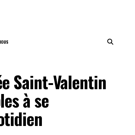
NOUS
ée Saint-Valentin
les à se
otidien