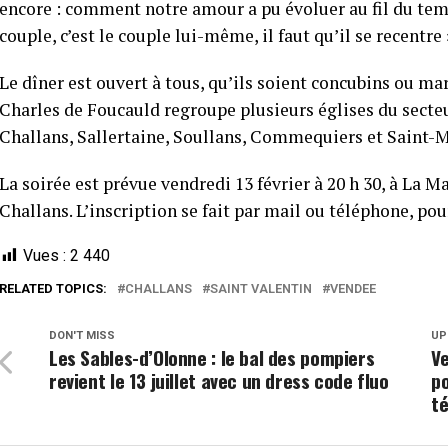
encore : comment notre amour a pu évoluer au fil du temp
couple, c’est le couple lui-même, il faut qu’il se recentre 
Le dîner est ouvert à tous, qu’ils soient concubins ou ma
Charles de Foucauld regroupe plusieurs églises du sec
Challans, Sallertaine, Soullans, Commequiers et Saint-M
La soirée est prévue vendredi 13 février à 20 h 30, à La
Challans. L’inscription se fait par mail ou téléphone, pou
Vues :
2 440
RELATED TOPICS:
CHALLANS
SAINT VALENTIN
VENDEE
DON'T MISS
UP
Les Sables-d’Olonne : le bal des pompiers
Ve
revient le 13 juillet avec un dress code fluo
po
t