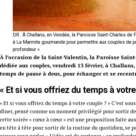
DR : À Challans, en Vendée, la Paroisse Saint-Charles de F
à La Marmite gourmande pour permettre aux couples de pr
profondeur »
À l’occasion de la Saint-Valentin, la Paroisse Sain
dédiée aux couples, vendredi 13 février, à Challans, 
temps de pause à deux, pour échanger et se recentre
« Et si vous offriez du temps à votre
« Et si vous offriez du temps à votre couple ? » C’est sou
dîner, pensé comme un moment privilégié pour sortir de 
cette soirée » cœur à cœur « est une proposition faite a
en tête à tête pour sortir de la routine du quotidien, se p
espace pour parler. » L’idée est de partager « en profond