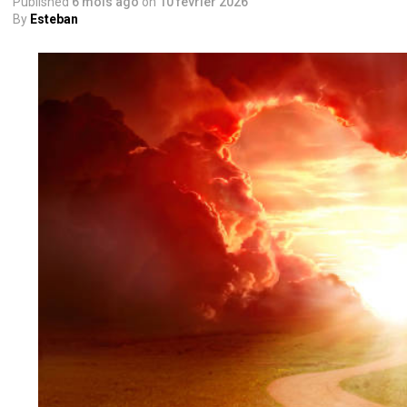
Published
6 mois ago
on
10 février 2026
By
Esteban