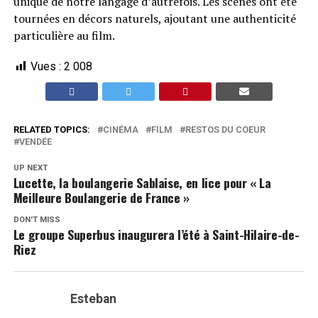
unique de notre langage d’autrefois. Les scènes ont été
tournées en décors naturels, ajoutant une authenticité
particulière au film.
Vues :
2 008
RELATED TOPICS:
CINÉMA
FILM
RESTOS DU COEUR
VENDÉE
UP NEXT
Lucette, la boulangerie Sablaise, en lice pour « La
Meilleure Boulangerie de France »
DON'T MISS
Le groupe Superbus inaugurera l’été à Saint-Hilaire-de-
Riez
Esteban