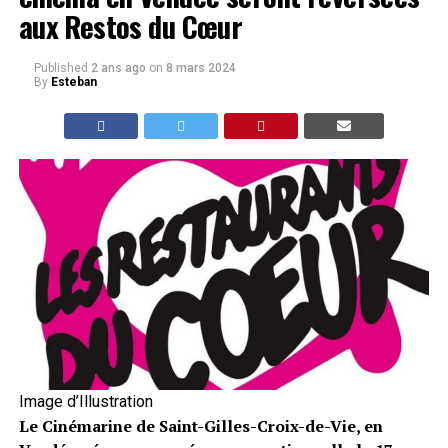
aux Restos du Cœur
Published
2 ans ago
on
8 mars 2024
By
Esteban
Image d’Illustration
Le Cinémarine de Saint-Gilles-Croix-de-Vie, en