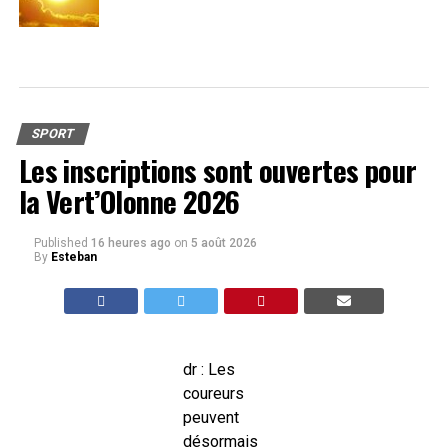
SPORT
Les inscriptions sont ouvertes pour
la Vert’Olonne 2026
Published
16 heures ago
on
5 août 2026
By
Esteban
dr : Les
coureurs
peuvent
désormais