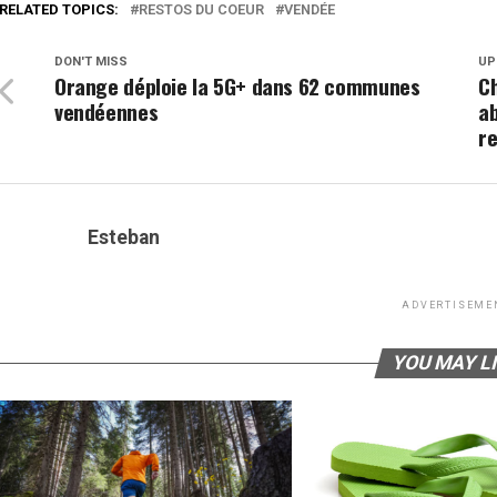
RELATED TOPICS:
RESTOS DU COEUR
VENDÉE
DON'T MISS
UP
Orange déploie la 5G+ dans 62 communes
Ch
vendéennes
ab
re
Esteban
ADVERTISEME
YOU MAY L