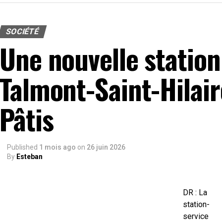
SOCIÉTÉ
Une nouvelle station
Talmont-Saint-Hilair
Pâtis
Published
1 mois ago
on
26 juin 2026
By
Esteban
DR : La
station-
service