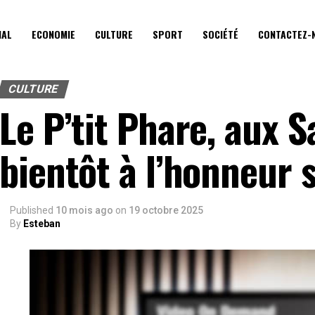
IAL
ECONOMIE
CULTURE
SPORT
SOCIÉTÉ
CONTACTEZ-
CULTURE
Le P’tit Phare, aux S
bientôt à l’honneur 
Published
10 mois ago
on
19 octobre 2025
By
Esteban