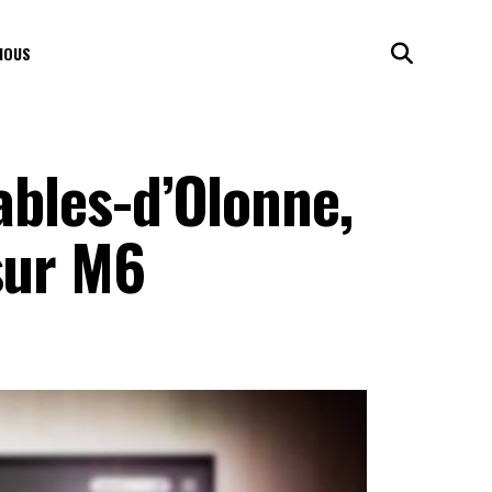
NOUS
ables-d’Olonne,
sur M6