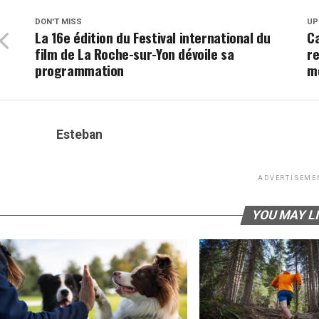
DON'T MISS
UP
La 16e édition du Festival international du
Ca
film de La Roche-sur-Yon dévoile sa
re
programmation
m
Esteban
ADVERTISEME
YOU MAY L