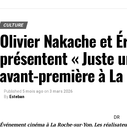
CULTURE
Olivier Nakache et É
présentent « Juste u
avant-première à La
Published
5 mois ago
on
3 mars 2026
By
Esteban
DR
Événement cinéma à La Roche-sur-Yon. Les réalisateur