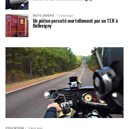
FAITS DIVERS
2 ans ago
Un piéton percuté mortellement par un TER à
Bellevigny
EDUCATION
3 ans ago