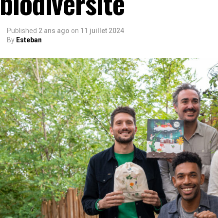
biodiversité
Published
2 ans ago
on
11 juillet 2024
By
Esteban