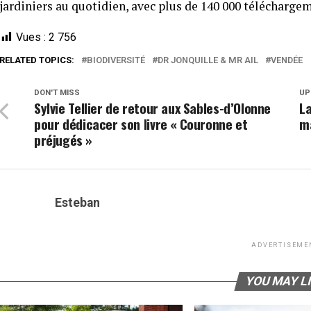
jardiniers au quotidien, avec plus de 140 000 téléchargem
Vues :
2 756
RELATED TOPICS:
BIODIVERSITÉ
DR JONQUILLE & MR AIL
VENDÉE
DON'T MISS
UP
Sylvie Tellier de retour aux Sables-d’Olonne
La
pour dédicacer son livre « Couronne et
m
préjugés »
Esteban
ADVERTISEME
YOU MAY L