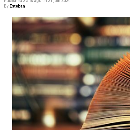
Published
2 ans ago
on
21 juin 2024
By
Esteban