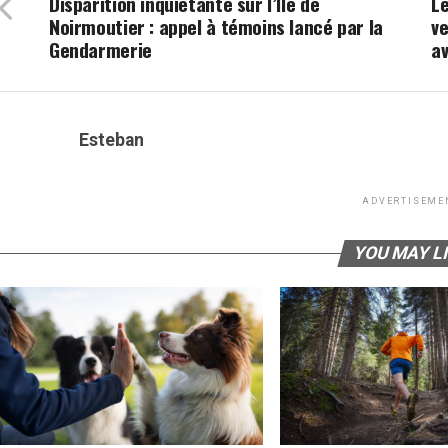
Disparition inquiétante sur l’Île de
Le
Noirmoutier : appel à témoins lancé par la
ve
Gendarmerie
av
Esteban
ADVERTISEME
YOU MAY L