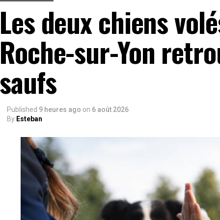
Les deux chiens volé
Roche-sur-Yon retro
saufs
Published
9 heures ago
on
6 août 2026
By
Esteban