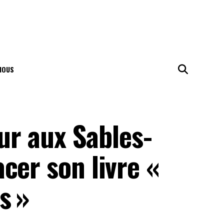
NOUS
our aux Sables-
cer son livre «
s »