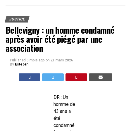
JUSTICE
Bellevigny : un homme condamné
après avoir été piégé par une
association
Published
5 mois ago
on
21 mars 2026
By
Esteban
DR : Un
homme de
43 ans a
été
condamné