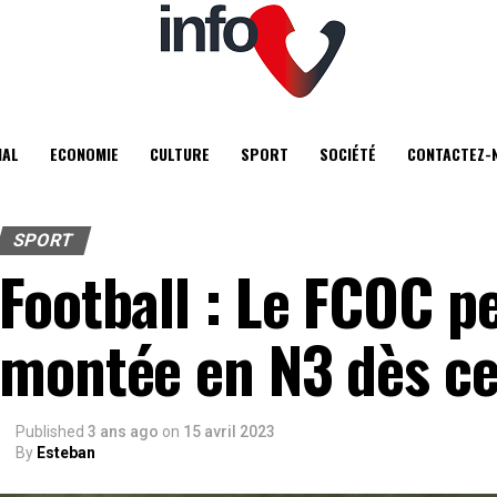
IAL
ECONOMIE
CULTURE
SPORT
SOCIÉTÉ
CONTACTEZ-
SPORT
Football : Le FCOC pe
montée en N3 dès ce
Published
3 ans ago
on
15 avril 2023
By
Esteban