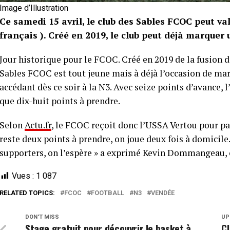
Image d’Illustration
Ce samedi 15 avril, le club des Sables FCOC peut v
français ). Créé en 2019, le club peut déjà marquer
Jour historique pour le FCOC. Créé en 2019 de la fusion d
Sables FCOC est tout jeune mais à déjà l’occasion de ma
accédant dès ce soir à la N3. Avec seize points d’avance, 
que dix-huit points à prendre.
Selon
Actu.fr
, le FCOC reçoit donc l’USSA Vertou pour par
reste deux points à prendre, on joue deux fois à domicile
supporters, on l’espère » a exprimé Kevin Dommangeau, 
Vues :
1 087
RELATED TOPICS:
FCOC
FOOTBALL
N3
VENDÉE
DON'T MISS
UP
Stage gratuit pour découvrir le basket à
Cl