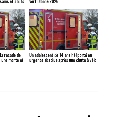
sains et saufs
Vert’Olonne 2026
 la rocade de
Un adolescent de 14 ans héliporté en
t une morte et
urgence absolue après une chute à vélo