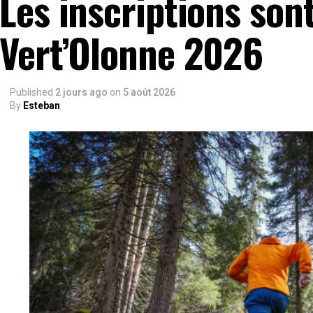
Les inscriptions son
Vert’Olonne 2026
Published
2 jours ago
on
5 août 2026
By
Esteban