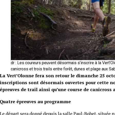
dr : Les coureurs peuvent désormais s’inscrire à la Vert’O
canicross et trois trails entre forêt, dunes et plage aux S
La Vert’Olonne fera son retour le dimanche 25 oct
inscriptions sont désormais ouvertes pour cette no
épreuves de trail ainsi qu’une course de canicross 
Quatre épreuves au programme
Le départ sera donné depuis la salle Paul-Bobet, située r