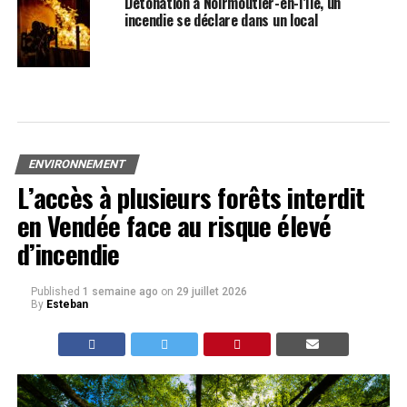
Détonation à Noirmoutier-en-l’Île, un
incendie se déclare dans un local
ENVIRONNEMENT
L’accès à plusieurs forêts interdit
en Vendée face au risque élevé
d’incendie
Published
1 semaine ago
on
29 juillet 2026
By
Esteban