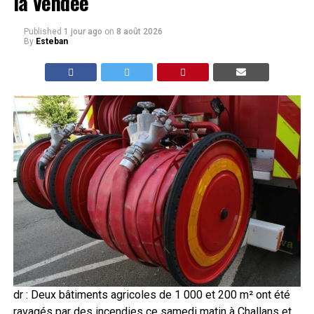
la Vendée
Published
1 jour ago
on
8 août 2026
By
Esteban
dr : Deux bâtiments agricoles de 1 000 et 200 m² ont été
ravagés par des incendies ce samedi matin à Challans et