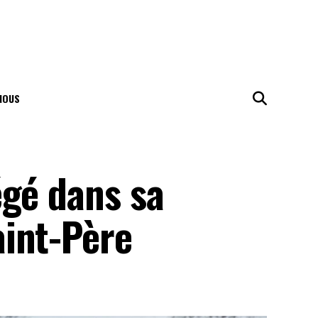
NOUS
égé dans sa
int-Père