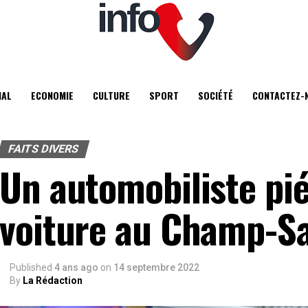
IAL
ECONOMIE
CULTURE
SPORT
SOCIÉTÉ
CONTACTEZ-
FAITS DIVERS
Un automobiliste pi
voiture au Champ-Sa
Published
4 ans ago
on
14 septembre 2022
By
La Rédaction