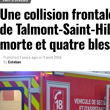
FAITS DIVERS
Une collision frontal
de Talmont-Saint-Hil
morte et quatre ble
Published
3 jours ago
on
3 août 2026
By
Esteban