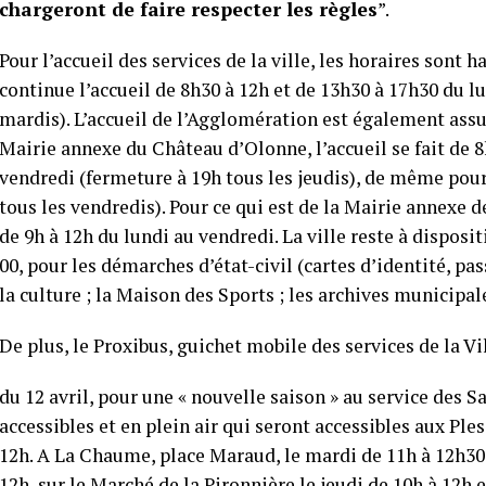
chargeront de faire respecter les règles
”.
Pour l’accueil des services de la ville, les horaires sont 
continue l’accueil de 8h30 à 12h et de 13h30 à 17h30 du l
mardis). L’accueil de l’Agglomération est également assu
Mairie annexe du Château d’Olonne, l’accueil se fait de 8
vendredi (fermeture à 19h tous les jeudis), de même pou
tous les vendredis). Pour ce qui est de la Mairie annexe d
de 9h à 12h du lundi au vendredi. La ville reste à disposi
00, pour les démarches d’état-civil (cartes d’identité, pa
la culture ; la Maison des Sports ; les archives municip
De plus, le Proxibus, guichet mobile des services de la Vil
du 12 avril, pour une « nouvelle saison » au service des S
accessibles et en plein air qui seront accessibles aux Ple
12h. A La Chaume, place Maraud, le mardi de 11h à 12h30.
12h, sur le Marché de la Pironnière le jeudi de 10h à 12h 