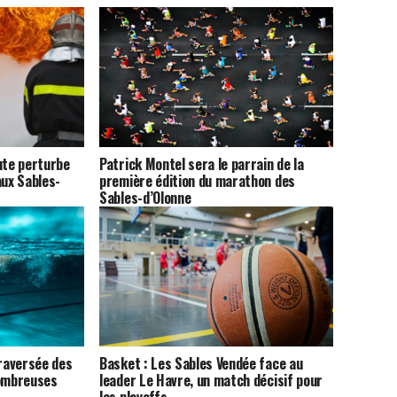
ute perturbe
Patrick Montel sera le parrain de la
aux Sables-
première édition du marathon des
Sables-d’Olonne
Traversée des
Basket : Les Sables Vendée face au
nombreuses
leader Le Havre, un match décisif pour
les playoffs