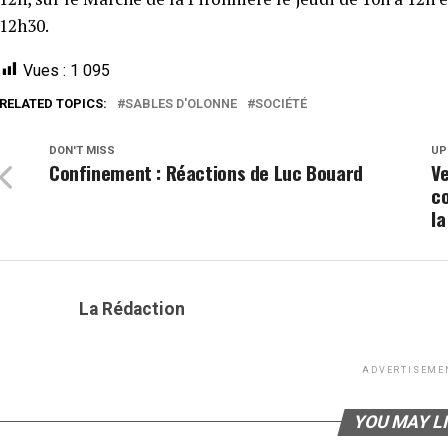
12h30.
Vues :
1 095
RELATED TOPICS:
SABLES D'OLONNE
SOCIÉTÉ
DON'T MISS
UP
Confinement : Réactions de Luc Bouard
Ve
c
la
La Rédaction
ADVERTISEME
YOU MAY L