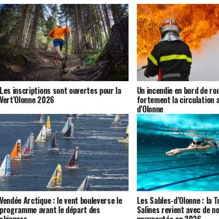
Les inscriptions sont ouvertes pour la
Un incendie en bord de ro
Vert’Olonne 2026
fortement la circulation 
d’Olonne
Vendée Arctique : le vent bouleverse le
Les Sables-d’Olonne : la 
programme avant le départ des
Salines revient avec de 
skippers
nouveautés en 2026