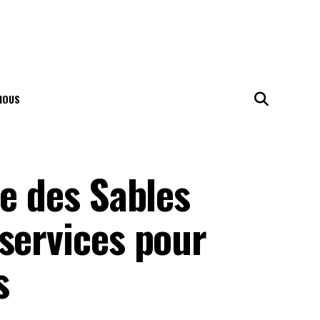
NOUS
le des Sables
services pour
s