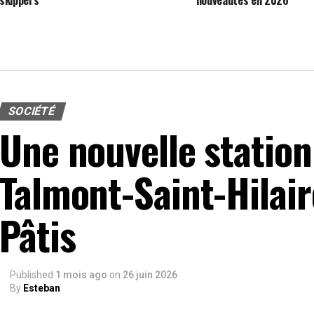
SOCIÉTÉ
Une nouvelle station
Talmont-Saint-Hilair
Pâtis
Published
1 mois ago
on
26 juin 2026
By
Esteban