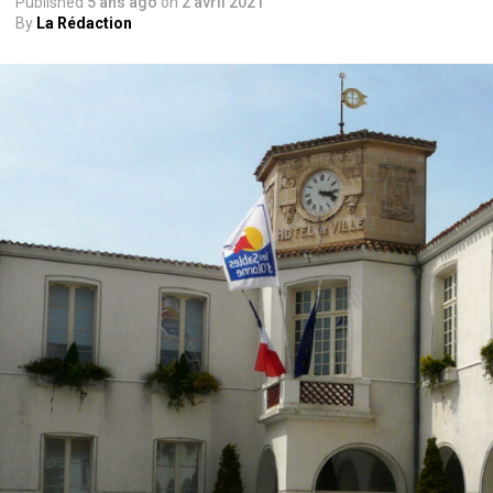
Published
5 ans ago
on
2 avril 2021
By
La Rédaction