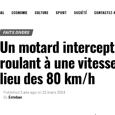
IAL
ECONOMIE
CULTURE
SPORT
SOCIÉTÉ
CONTACTEZ-
FAITS DIVERS
Un motard intercept
roulant à une vitess
lieu des 80 km/h
Published
2 ans ago
on
22 mars 2024
By
Esteban