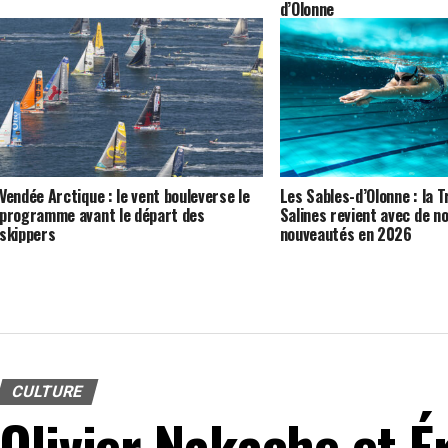
d’Olonne
Vendée Arctique : le vent bouleverse le
Les Sables-d’Olonne : la 
programme avant le départ des
Salines revient avec de 
skippers
nouveautés en 2026
CULTURE
Olivier Nakache et É