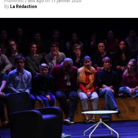
Published
7 ans ago
on
17 janvier 2020
By
La Rédaction