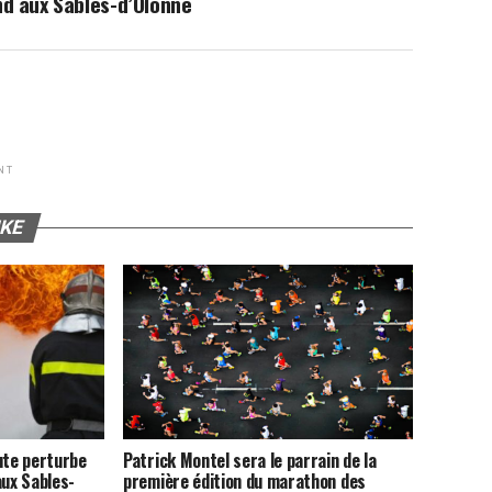
d aux Sables-d’Olonne
NT
IKE
ute perturbe
Patrick Montel sera le parrain de la
aux Sables-
première édition du marathon des