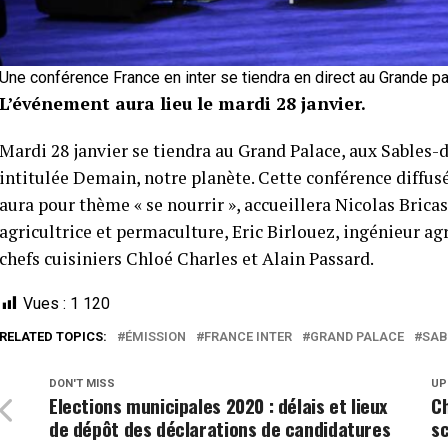
Une conférence France en inter se tiendra en direct au Grande p
L’événement aura lieu le mardi 28 janvier.
Mardi 28 janvier se tiendra au Grand Palace, aux Sables-
intitulée Demain, notre planète. Cette conférence diffus
aura pour thème « se nourrir », accueillera Nicolas Brica
agricultrice et permaculture, Eric Birlouez, ingénieur a
chefs cuisiniers Chloé Charles et Alain Passard.
Vues :
1 120
RELATED TOPICS:
ÉMISSION
FRANCE INTER
GRAND PALACE
SAB
DON'T MISS
UP
Elections municipales 2020 : délais et lieux
C
de dépôt des déclarations de candidatures
s