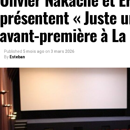
présentent « Juste u
avant-première à La
Published
5 mois ago
on
3 mars 2026
By
Esteban