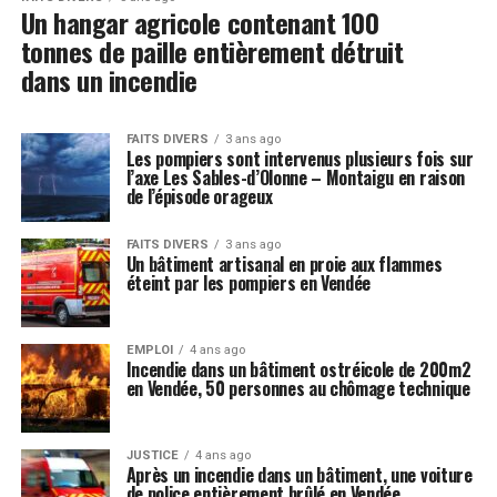
Un hangar agricole contenant 100
tonnes de paille entièrement détruit
dans un incendie
FAITS DIVERS
3 ans ago
Les pompiers sont intervenus plusieurs fois sur
l’axe Les Sables-d’Olonne – Montaigu en raison
de l’épisode orageux
FAITS DIVERS
3 ans ago
Un bâtiment artisanal en proie aux flammes
éteint par les pompiers en Vendée
EMPLOI
4 ans ago
Incendie dans un bâtiment ostréicole de 200m2
en Vendée, 50 personnes au chômage technique
JUSTICE
4 ans ago
Après un incendie dans un bâtiment, une voiture
de police entièrement brûlé en Vendée.