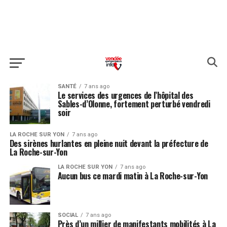
SANTÉ
7 ans ago
Le services des urgences de l’hôpital des
Sables-d’Olonne, fortement perturbé vendredi
soir
LA ROCHE SUR YON
7 ans ago
Des sirènes hurlantes en pleine nuit devant la préfecture de
La Roche-sur-Yon
LA ROCHE SUR YON
7 ans ago
Aucun bus ce mardi matin à La Roche-sur-Yon
SOCIAL
7 ans ago
Près d’un millier de manifestants mobilités à La