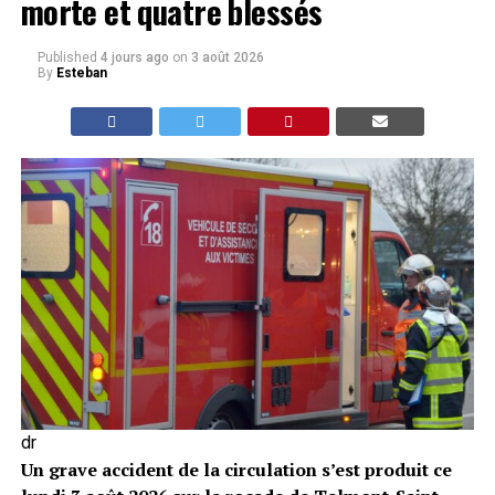
morte et quatre blessés
Published
4 jours ago
on
3 août 2026
By
Esteban
dr
Un grave accident de la circulation s’est produit ce