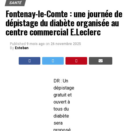
SANTÉ
Fontenay-le-Comte : une journée de
dépistage du diabète organisée au
centre commercial E.Leclerc
Published
9 mois ago
on
26 novembre 2025
By
Esteban
DR : Un
dépistage
gratuit et
ouvert à
tous du
diabète
sera
proposé