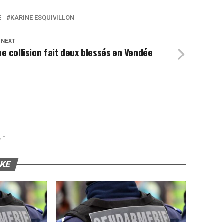
E
KARINE ESQUIVILLON
 NEXT
e collision fait deux blessés en Vendée
NT
IKE