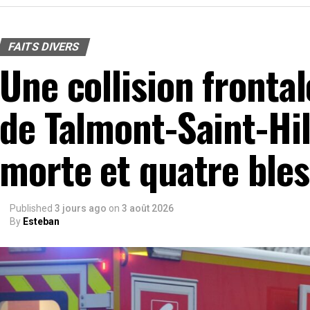
FAITS DIVERS
Une collision frontal
de Talmont-Saint-Hil
morte et quatre ble
Published
3 jours ago
on
3 août 2026
By
Esteban