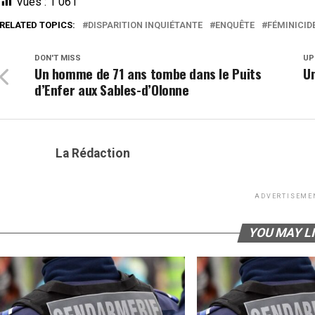
Vues :
1 061
RELATED TOPICS:
DISPARITION INQUIÉTANTE
ENQUÊTE
FÉMINICID
DON'T MISS
UP
Un homme de 71 ans tombe dans le Puits
Un
d’Enfer aux Sables-d’Olonne
La Rédaction
ADVERTISEME
YOU MAY L