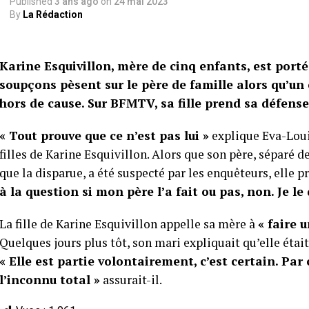
Published
3 ans ago
on
24 mai 2023
By
La Rédaction
Karine Esquivillon, mère de cinq enfants, est porté
soupçons pèsent sur le père de famille alors qu’u
hors de cause. Sur BFMTV, sa fille prend sa défense
« Tout prouve que ce n’est pas lui »
explique Eva-Louis
filles de Karine Esquivillon. Alors que son père, séparé 
que la disparue, a été suspecté par les enquêteurs, elle 
à la question si mon père l’a fait ou pas, non. Je l
La fille de Karine Esquivillon appelle sa mère à
« faire 
Quelques jours plus tôt, son mari expliquait qu’elle étai
« Elle est partie volontairement, c’est certain. Par c
l’inconnu total »
assurait-il.