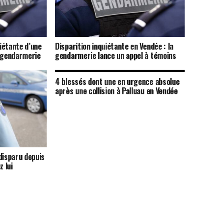
uiétante d’une
Disparition inquiétante en Vendée : la
a gendarmerie
gendarmerie lance un appel à témoins
4 blessés dont une en urgence absolue
après une collision à Palluau en Vendée
disparu depuis
z lui