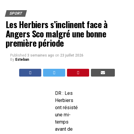
SPORT
Les Herbiers s’inclinent face à
Angers Sco malgré une bonne
première période
Published
3 semaines ago
on
23 juillet 2026
By
Esteban
DR : Les
Herbiers
ont résisté
une mi-
temps
avant de