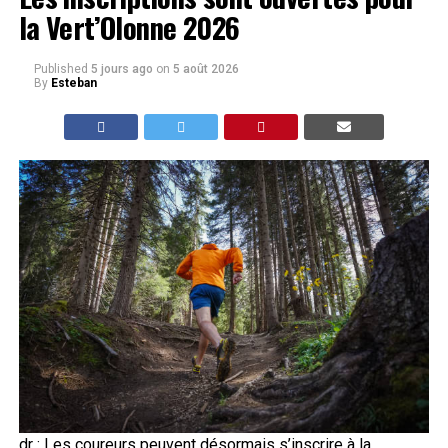
la Vert’Olonne 2026
Published
5 jours ago
on
5 août 2026
By
Esteban
dr : Les coureurs peuvent désormais s’inscrire à la