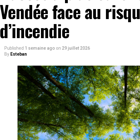
Vendée face au risqu
d’incendie
Published
1 semaine ago
on
29 juillet 2026
By
Esteban