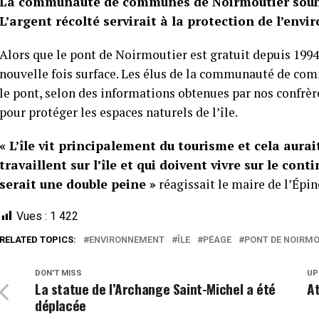
La communauté de communes de Noirmoutier souhait
L’argent récolté servirait à la protection de l’envi
Alors que le pont de Noirmoutier est gratuit depuis 1994,
nouvelle fois surface. Les élus de la communauté de com
le pont, selon des informations obtenues par nos confrè
pour protéger les espaces naturels de l’île.
« L’île vit principalement du tourisme et cela aura
travaillent sur l’île et qui doivent vivre sur le conti
serait une double peine »
réagissait le maire de l’Épi
Vues :
1 422
RELATED TOPICS:
ENVIRONNEMENT
ÎLE
PÉAGE
PONT DE NOIRMO
DON'T MISS
UP
La statue de l’Archange Saint-Michel a été
A
déplacée