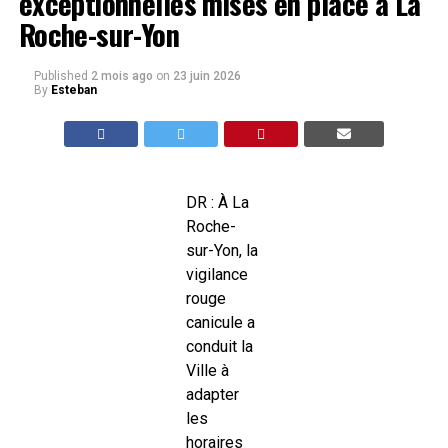
exceptionnelles mises en place à La
Roche-sur-Yon
Published
2 mois ago
on
23 juin 2026
By
Esteban
DR : À La
Roche-
sur-Yon, la
vigilance
rouge
canicule a
conduit la
Ville à
adapter
les
horaires