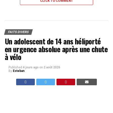
CLICK TO COMMENT
FAITS DIVERS
Un adolescent de 14 ans héliporté
en urgence absolue après une chute
à vélo
Published
4 jours ago
on
2 août 2026
By
Esteban