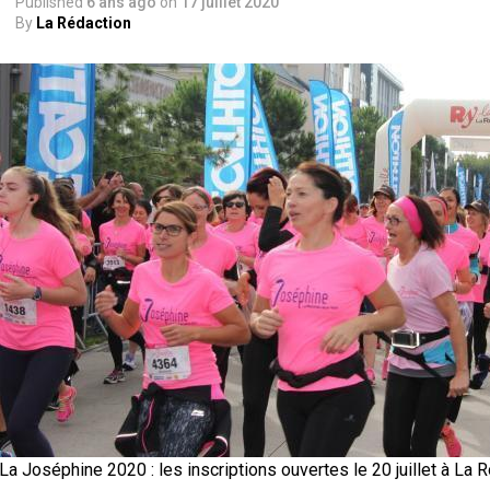
Published
6 ans ago
on
17 juillet 2020
By
La Rédaction
La Joséphine 2020 : les inscriptions ouvertes le 20 juillet à La 