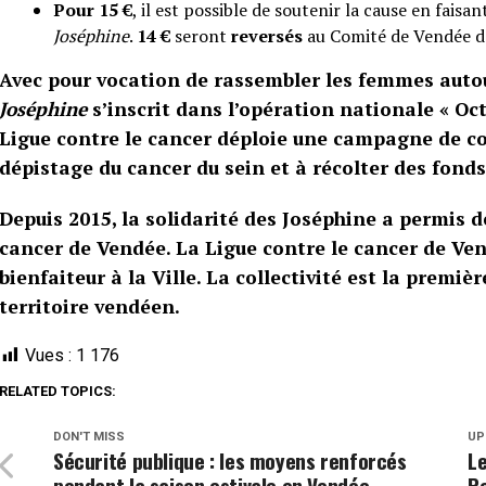
Pour 15 €
, il est possible de soutenir la cause en faisa
Joséphine
.
14 €
seront
reversés
au Comité de Vendée de
Avec pour vocation de rassembler les femmes autour
Joséphine
s’inscrit dans l’opération nationale « Oct
Ligue contre le cancer d
éploie une campagne de co
dépistage du cancer du sein et à récolter des fonds
Depuis 2015, la solidarité des Joséphine a permis de
cancer de Vendée. La Ligue contre le cancer de Ven
bienfaiteur à la Ville. La collectivité est la premiè
territoire vendéen.
Vues :
1 176
RELATED TOPICS:
DON'T MISS
UP
Sécurité publique : les moyens renforcés
Le
pendant la saison estivale en Vendée
Pe