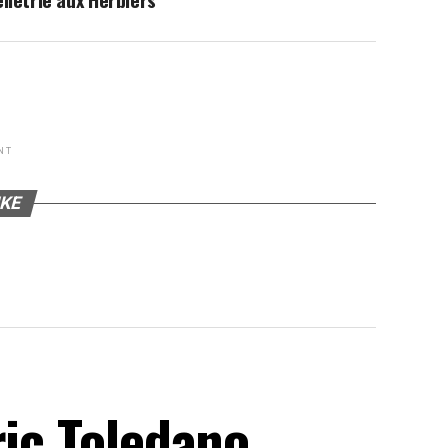
NT
IKE
ric Toledano