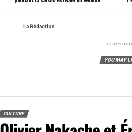
La Rédaction
ADVERTISEME
YOU MAY L
CULTURE
Olivier Nakache et É