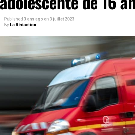
adolescente de 16 a
Published
3 ans ago
on
3 juillet 2023
By
La Rédaction