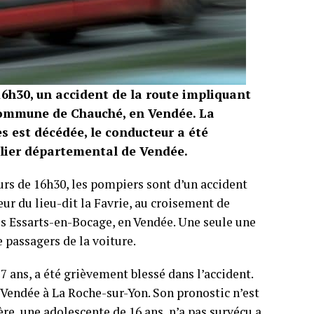
16h30, un accident de la route impliquant
 commune de Chauché, en Vendée. La
s est décédée, le conducteur a été
alier départemental de Vendée.
urs de 16h30, les pompiers sont d’un accident
ur du lieu-dit la Favrie, au croisement de
s Essarts-en-Bocage, en Vendée. Une seule une
 passagers de la voiture.
 ans, a été grièvement blessé dans l’accident.
 Vendée à La Roche-sur-Yon. Son pronostic n’est
re, une adolescente de 16 ans, n’a pas survécu a