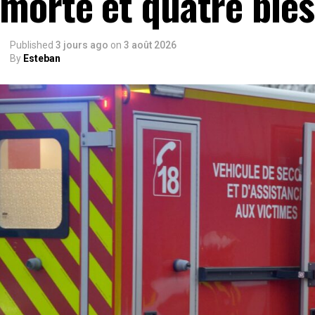
morte et quatre ble
Published
3 jours ago
on
3 août 2026
By
Esteban