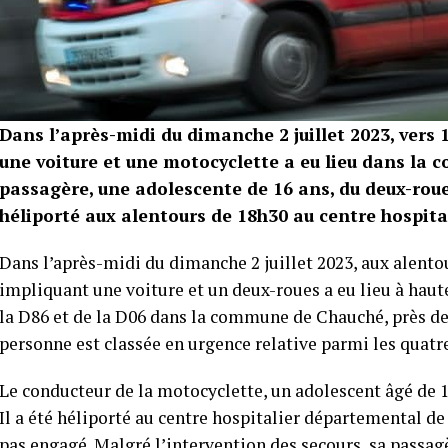
Dans l’après-midi du dimanche 2 juillet 2023, vers 
une voiture et une motocyclette a eu lieu dans la
passagère, une adolescente de 16 ans, du deux-roue
héliporté aux alentours de 18h30 au centre hospit
Dans l’après-midi du dimanche 2 juillet 2023, aux alento
impliquant une voiture et un deux-roues a eu lieu à haute
la D86 et de la D06 dans la commune de Chauché, près de
personne est classée en urgence relative parmi les quatre
Le conducteur de la motocyclette, un adolescent âgé de 17
Il a été héliporté au centre hospitalier départemental de
pas engagé. Malgré l’intervention des secours, sa passagè