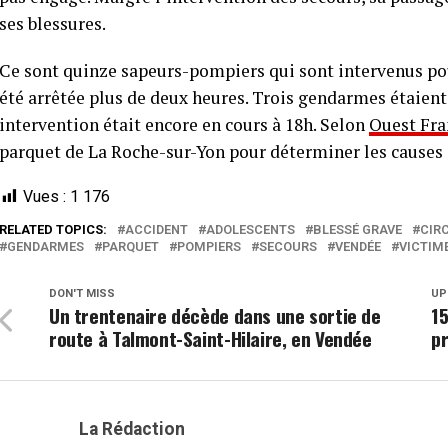
ses blessures.
Ce sont quinze sapeurs-pompiers qui sont intervenus pou
été arrêtée plus de deux heures. Trois gendarmes étaient
intervention était encore en cours à 18h. Selon
Ouest Fra
parquet de La Roche-sur-Yon pour déterminer les causes d
Vues :
1 176
RELATED TOPICS:
ACCIDENT
ADOLESCENTS
BLESSÉ GRAVE
CIR
GENDARMES
PARQUET
POMPIERS
SECOURS
VENDÉE
VICTIM
DON'T MISS
UP
Un trentenaire décède dans une sortie de
15
route à Talmont-Saint-Hilaire, en Vendée
pr
La Rédaction