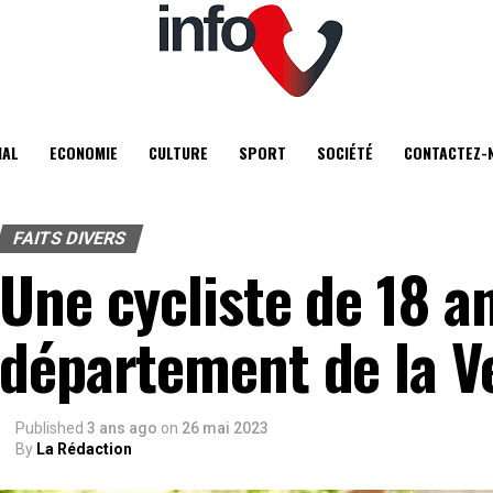
IAL
ECONOMIE
CULTURE
SPORT
SOCIÉTÉ
CONTACTEZ-
FAITS DIVERS
Une cycliste de 18 a
département de la V
Published
3 ans ago
on
26 mai 2023
By
La Rédaction