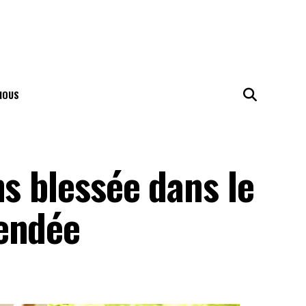
NOUS
ns blessée dans le
endée