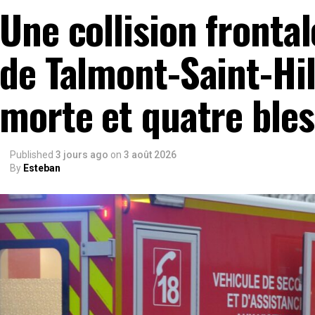
Une collision frontal
de Talmont-Saint-Hil
morte et quatre ble
Published
3 jours ago
on
3 août 2026
By
Esteban