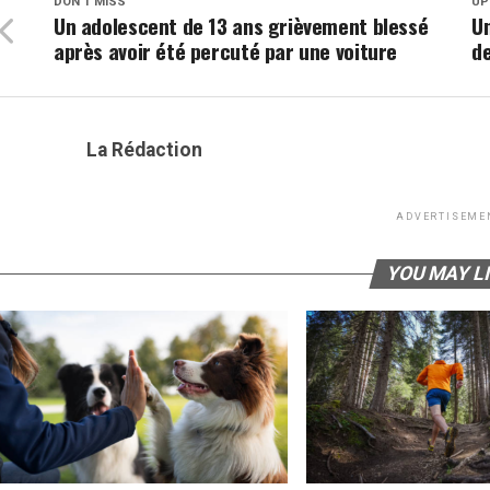
DON'T MISS
UP
Un adolescent de 13 ans grièvement blessé
Un
après avoir été percuté par une voiture
de
La Rédaction
ADVERTISEME
YOU MAY L