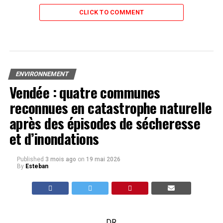
CLICK TO COMMENT
ENVIRONNEMENT
Vendée : quatre communes
reconnues en catastrophe naturelle
après des épisodes de sécheresse
et d’inondations
Published
3 mois ago
on
19 mai 2026
By
Esteban
DR