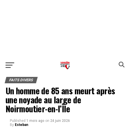
FAITS DIVERS
Un homme de 85 ans meurt après
une noyade au large de
Noirmoutier-en-l’Île
Published
1 mois ago
on
24 juin 2026
By
Esteban