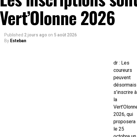
Vert’Olonne 2026
Published
2 jours ago
on
5 août 2026
By
Esteban
dr : Les
coureurs
peuvent
désormais
s’inscrire à
la
Vert’Olonn
2026, qui
proposera
le 25
octobre un