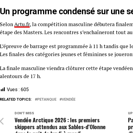
Un programme condensé sur une se
Selon
Actu.fr
, la compétition masculine débutera finaleme
étape des Masters. Les rencontres s’enchaîneront tout au 
L’épreuve de barrage est programmée à 11 h tandis que le
Les finales des catégories jeunes et féminines se joueront
La finale masculine viendra clôturer cette étape vendéen
alentours de 17 h.
Vues :
605
RELATED TOPICS:
PETANQUE
VENDÉE
DON'T MISS
UP
Vendée Arctique 2026 : les premiers
Pa
skippers attendus aux Sables-d’Olonne
p