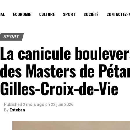
IAL
ECONOMIE
CULTURE
SPORT
SOCIÉTÉ
CONTACTEZ-
SPORT
La canicule bouleve
des Masters de Péta
Gilles-Croix-de-Vie
Published
2 mois ago
on
22 juin 2026
By
Esteban