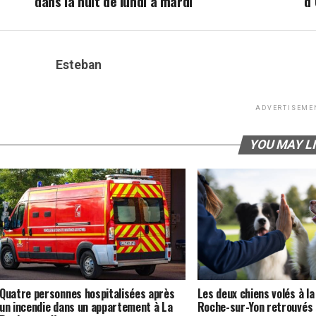
dans la nuit de lundi à mardi
d
Esteban
ADVERTISEME
YOU MAY L
Quatre personnes hospitalisées après
Les deux chiens volés à la
un incendie dans un appartement à La
Roche-sur-Yon retrouvés 