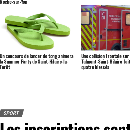
Roche-sur-Yon
Un concours de lancer de tong animera
Une collision frontale sur
la Summer Party de Saint-Hilaire-la-
Talmont-Saint-Hilaire fai
Forêt
quatre blessés
SPORT
Les inscriptions son