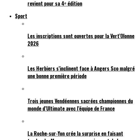
revient pour sa 4ᵉ édition
Sport
Les inscriptions sont ouvertes pour la Vert’Olonne
2026
Les Herbiers s’inclinent face à Angers Sco malgré
une bonne première période
Trois jeunes Vendéennes sacrées championnes du
monde d’Ultimate avec l’équipe de France
La Roche-sur-Yon crée la surprise en faisant