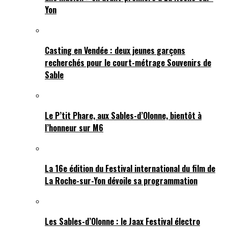
Yon
Casting en Vendée : deux jeunes garçons
recherchés pour le court-métrage Souvenirs de
Sable
Le P’tit Phare, aux Sables-d’Olonne, bientôt à
l’honneur sur M6
La 16e édition du Festival international du film de
La Roche-sur-Yon dévoile sa programmation
Les Sables-d’Olonne : le Jaax Festival électro