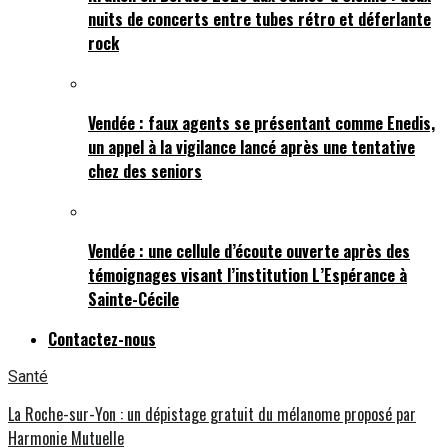
nuits de concerts entre tubes rétro et déferlante
rock
Vendée : faux agents se présentant comme Enedis,
un appel à la vigilance lancé après une tentative
chez des seniors
Vendée : une cellule d’écoute ouverte après des
témoignages visant l’institution L’Espérance à
Sainte-Cécile
Contactez-nous
Santé
La Roche-sur-Yon : un dépistage gratuit du mélanome proposé par
Harmonie Mutuelle